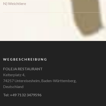
N) Weichtiere
WEGBESCHREIBUNG
FOLEJA RESTAURANT
Kelterplatz 4,
74257 Untereisesheim, Baden-Württemberg,
Deutschland
Tel: +49 7132 3479596