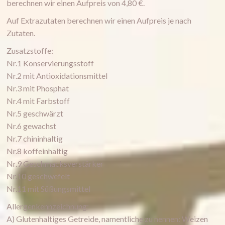
berechnen wir einen Aufpreis von 4,80 €.
Auf Extrazutaten berechnen wir einen Aufpreis je nach
Zutaten.
Zusatzstoffe:
Nr.1 Konservierungsstoff
Nr.2 mit Antioxidationsmittel
Nr.3 mit Phosphat
Nr.4 mit Farbstoff
Nr.5 geschwärzt
Nr.6 gewachst
Nr.7 chininhaltig
Nr.8 koffeinhaltig
Nr.9 Geschmacksverstärker
Nr.10 geschwefelt
Nr.11 mit Süßungsmittel
Allergenkennzeichnung:
A) Glutenhaltiges Getreide, namentliche zu nennen: Weizen