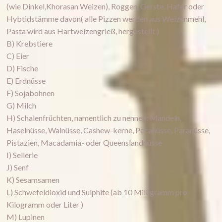
(wie Dinkel,Khorasan Weizen), Roggen, Gerste, Hafer oder
Hybtidstämme davon( alle Pizzen werden aus Weizenmehl,
Pasta wird aus Hartweizengrieß, hergestellt )
B) Krebstiere
C) Eier
D) Fische
E) Erdnüsse
F) Sojabohnen
G) Milch
H) Schalenfrüchten, namentlich zu nennen: Mandeln,
Haselnüsse, Walnüsse, Cashew-kerne, Pecanüsse, Paranüsse,
Pistazien, Macadamia- oder Queenslandnüsse
I) Sellerie
J) Senf
K) Sesamsamen
L) Schwefeldioxid und Sulphite (ab 10 Milligramm pro
Kilogramm oder Liter )
M) Lupinen